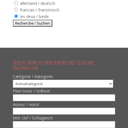
allemand / deutsch
francais / französisch
les deux / beide
BIJUS BIBLIO RECHERCHE/ SUCHE
Recherche
Catègorie / Kategorie:
Plein texte / Volltext:
Auteur / Autor:
Mot clef / Schlagwort: