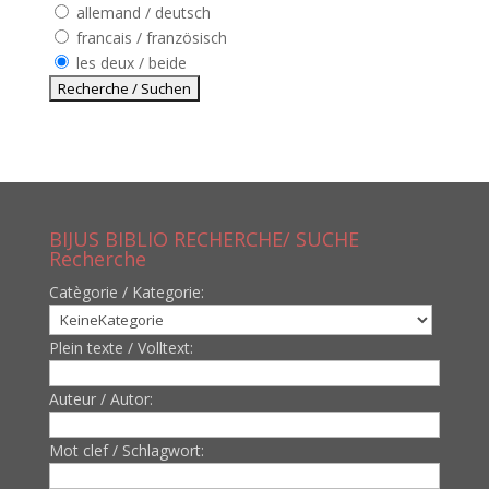
allemand / deutsch
francais / französisch
les deux / beide
BIJUS BIBLIO RECHERCHE/ SUCHE
Recherche
Catègorie / Kategorie:
Plein texte / Volltext:
Auteur / Autor:
Mot clef / Schlagwort: