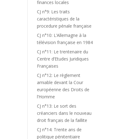
finances locales
CJ n°9: Les traits
caractéristiques de la
procedure pénale française
CJ n°10: L’Allemagne à la
télévision française en 1984
CJ n°11: Le trentenaire du
Centre d’Etudes Juridiques
Françaises
CJ n°12: Le règlement
amiable devant la Cour
européenne des Droits de
l’Homme
CJ n°13: Le sort des
créanciers dans le nouveau
droit français de la faillite
CJ n°14: Trente ans de
politique pénitentiaire