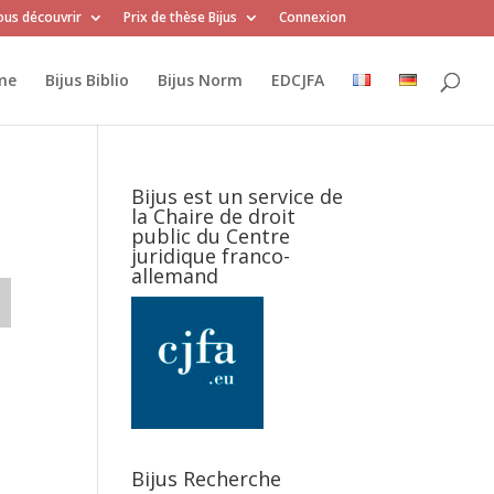
us découvrir
Prix de thèse Bijus
Connexion
me
Bijus Biblio
Bijus Norm
EDCJFA
Bijus est un service de
la Chaire de droit
public du Centre
juridique franco-
allemand
Bijus Recherche