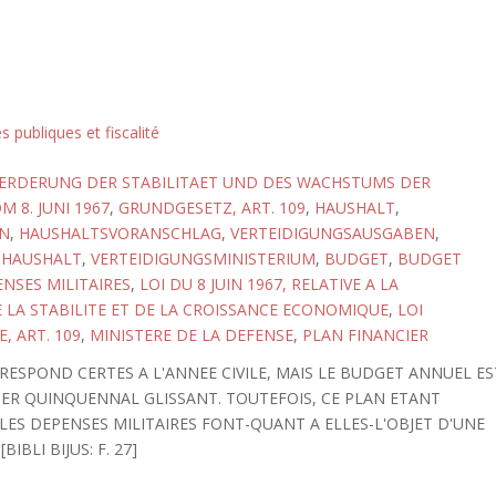
s publiques et fiscalité
OERDERUNG DER STABILITAET UND DES WACHSTUMS DER
 8. JUNI 1967
,
GRUNDGESETZ, ART. 109
,
HAUSHALT
,
N
,
HAUSHALTSVORANSCHLAG
,
VERTEIDIGUNGSAUSGABEN
,
SHAUSHALT
,
VERTEIDIGUNGSMINISTERIUM
,
BUDGET
,
BUDGET
NSES MILITAIRES
,
LOI DU 8 JUIN 1967, RELATIVE A LA
LA STABILITE ET DE LA CROISSANCE ECONOMIQUE
,
LOI
 ART. 109
,
MINISTERE DE LA DEFENSE
,
PLAN FINANCIER
RESPOND CERTES A L'ANNEE CIVILE, MAIS LE BUDGET ANNUEL ES
IER QUINQUENNAL GLISSANT. TOUTEFOIS, CE PLAN ETANT
LES DEPENSES MILITAIRES FONT-QUANT A ELLES-L'OBJET D'UNE
IBLI BIJUS: F. 27]