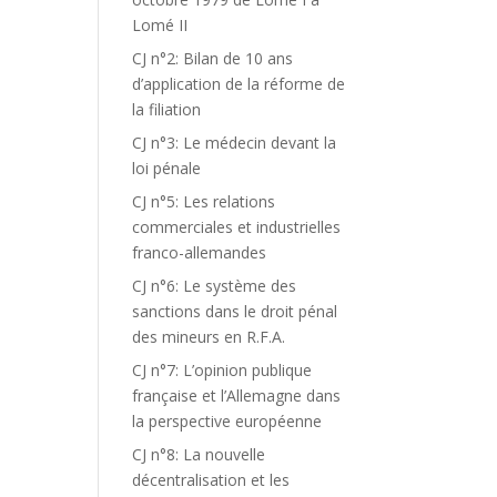
Lomé II
CJ n°2: Bilan de 10 ans
d’application de la réforme de
la filiation
CJ n°3: Le médecin devant la
loi pénale
CJ n°5: Les relations
commerciales et industrielles
franco-allemandes
CJ n°6: Le système des
sanctions dans le droit pénal
des mineurs en R.F.A.
CJ n°7: L’opinion publique
française et l’Allemagne dans
la perspective européenne
CJ n°8: La nouvelle
décentralisation et les