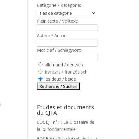
Catègorie / Kategorie:
Plein texte / Volltext:
Auteur / Autor:
Mot clef / Schlagwort:
allemand / deutsch
francais / französisch
les deux / beide
T
Etudes et documents
du CJFA
EDCEJF n°1 : Le Glossaire de
la loi fondamentale
EDCEJF n°2: La loi relative à la