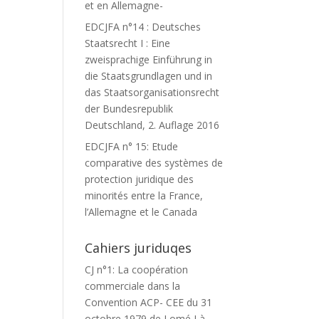
et en Allemagne-
EDCJFA n°14 : Deutsches
Staatsrecht I : Eine
zweisprachige Einführung in
die Staatsgrundlagen und in
das Staatsorganisationsrecht
der Bundesrepublik
Deutschland, 2. Auflage 2016
EDCJFA n° 15: Etude
comparative des systèmes de
protection juridique des
minorités entre la France,
l’Allemagne et le Canada
Cahiers juriduqes
CJ n°1: La coopération
commerciale dans la
Convention ACP- CEE du 31
octobre 1979 de Lomé I à