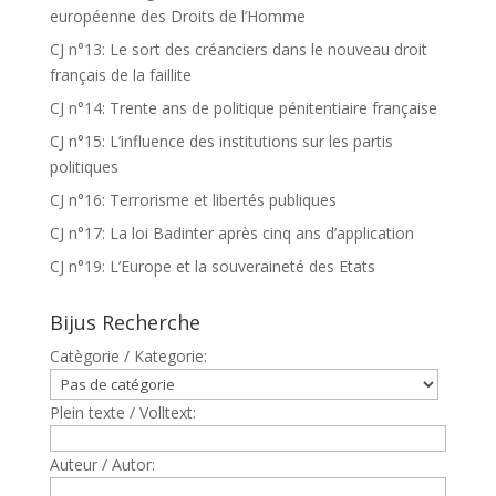
européenne des Droits de l’Homme
CJ n°13: Le sort des créanciers dans le nouveau droit
français de la faillite
CJ n°14: Trente ans de politique pénitentiaire française
CJ n°15: L’influence des institutions sur les partis
politiques
CJ n°16: Terrorisme et libertés publiques
CJ n°17: La loi Badinter après cinq ans d’application
CJ n°19: L’Europe et la souveraineté des Etats
Bijus Recherche
Catègorie / Kategorie:
Plein texte / Volltext:
Auteur / Autor: