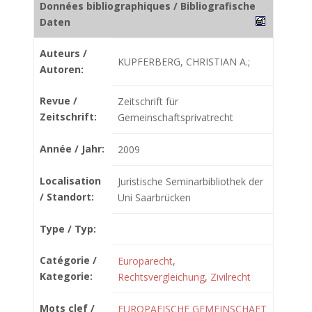
Données bibliographiques / Bibliografische
Daten
Auteurs /
KUPFERBERG, CHRISTIAN A.;
Autoren:
Revue /
Zeitschrift für
Zeitschrift:
Gemeinschaftsprivatrecht
Année / Jahr:
2009
Localisation
Juristische Seminarbibliothek der
/ Standort:
Uni Saarbrücken
Type / Typ:
Catégorie /
Europarecht
,
Kategorie:
Rechtsvergleichung
,
Zivilrecht
Mots clef /
EUROPAEISCHE GEMEINSCHAFT