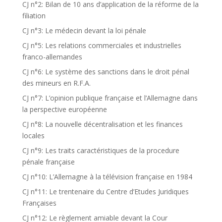
CJ n°2: Bilan de 10 ans d’application de la réforme de la
filiation
CJ n°3: Le médecin devant la loi pénale
CJ n°5: Les relations commerciales et industrielles
franco-allemandes
CJ n°6: Le système des sanctions dans le droit pénal
des mineurs en R.F.A.
CJ n°7: L’opinion publique française et l’Allemagne dans
la perspective européenne
CJ n°8: La nouvelle décentralisation et les finances
locales
CJ n°9: Les traits caractéristiques de la procedure
pénale française
CJ n°10: L’Allemagne à la télévision française en 1984
CJ n°11: Le trentenaire du Centre d’Etudes Juridiques
Françaises
CJ n°12: Le règlement amiable devant la Cour