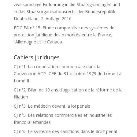
zweisprachige Einführung in die Staatsgrundlagen und
in das Staatsorganisationsrecht der Bundesrepublik
Deutschland, 2. Auflage 2016
EDCJFA n° 15: Etude comparative des systèmes de
protection juridique des minorités entre la France,
l’Allemagne et le Canada
Cahiers juriduqes
CJ n°1: La coopération commerciale dans la
Convention ACP- CEE du 31 octobre 1979 de Lomé I à
Lomé II
CJ n°2: Bilan de 10 ans d’application de la réforme de la
filiation
CJ n°3: Le médecin devant la loi pénale
CJ n°5: Les relations commerciales et industrielles
franco-allemandes
CJ n°6: Le système des sanctions dans le droit pénal