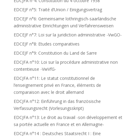
EDCJFA n°4: Constitution du 4 octobre 1958
EDCEJF n°5: Traité d’Union / Einigungsvertrag
EDCEJF n°6: Gemeinsame lothringisch-saarländische
administrative Einrichtungen und Verfahrensweisen
EDCEJF n°7: Loi sur la juridiction administrative -VwGO-
EDCEJF n°8: Etudes comparatives
EDCEJF n°9: Constitution du Land de Sarre
EDCJFA n°10: Loi sur la procédure administrative non
contentieuse -VwVfG-
EDCJFA n°11: Le statut constitutionnel de
l’enseignement privé en France, éléments de
comparaison avec le droit allemand
EDCJFA n°12: Einführung in das französische
Verfassungsrecht (Vorlesungsskript)
EDCJFA n°13: Le droit au travail -son développement et
sa portée actuelle en France et en Allemagne-
EDCJFA n°14 : Deutsches Staatsrecht I : Eine