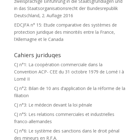
zweisprachige Einführung in die Staatsgrundlagen und
in das Staatsorganisationsrecht der Bundesrepublik
Deutschland, 2. Auflage 2016
EDCJFA n° 15: Etude comparative des systèmes de
protection juridique des minorités entre la France,
l’Allemagne et le Canada
Cahiers juriduqes
CJ n°1: La coopération commerciale dans la
Convention ACP- CEE du 31 octobre 1979 de Lomé I à
Lomé II
CJ n°2: Bilan de 10 ans d’application de la réforme de la
filiation
CJ n°3: Le médecin devant la loi pénale
CJ n°5: Les relations commerciales et industrielles
franco-allemandes
CJ n°6: Le système des sanctions dans le droit pénal
des mineurs en R.F.A.