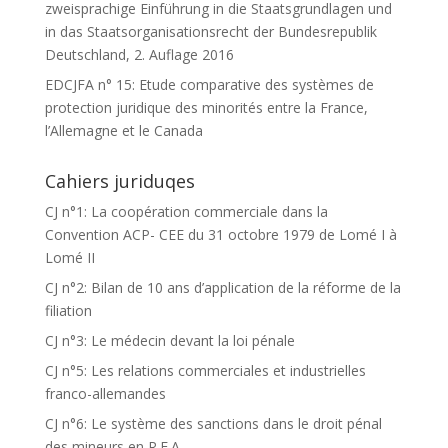
zweisprachige Einführung in die Staatsgrundlagen und
in das Staatsorganisationsrecht der Bundesrepublik
Deutschland, 2. Auflage 2016
EDCJFA n° 15: Etude comparative des systèmes de
protection juridique des minorités entre la France,
l’Allemagne et le Canada
Cahiers juriduqes
CJ n°1: La coopération commerciale dans la
Convention ACP- CEE du 31 octobre 1979 de Lomé I à
Lomé II
CJ n°2: Bilan de 10 ans d’application de la réforme de la
filiation
CJ n°3: Le médecin devant la loi pénale
CJ n°5: Les relations commerciales et industrielles
franco-allemandes
CJ n°6: Le système des sanctions dans le droit pénal
des mineurs en R.F.A.