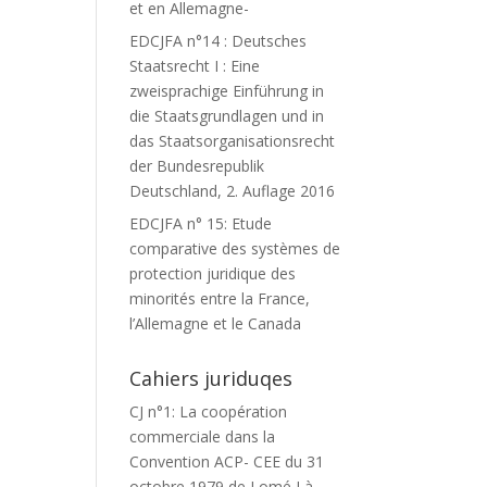
et en Allemagne-
EDCJFA n°14 : Deutsches
Staatsrecht I : Eine
zweisprachige Einführung in
die Staatsgrundlagen und in
das Staatsorganisationsrecht
der Bundesrepublik
Deutschland, 2. Auflage 2016
EDCJFA n° 15: Etude
comparative des systèmes de
protection juridique des
minorités entre la France,
l’Allemagne et le Canada
Cahiers juriduqes
CJ n°1: La coopération
commerciale dans la
Convention ACP- CEE du 31
octobre 1979 de Lomé I à