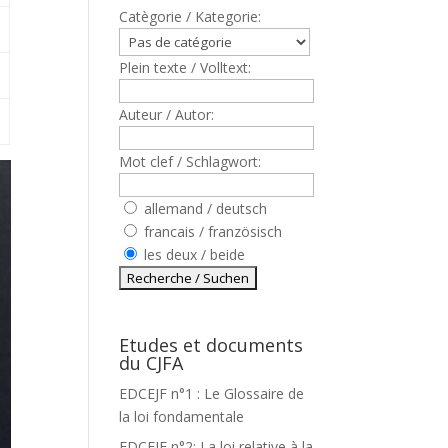
Catègorie / Kategorie:
Plein texte / Volltext:
Auteur / Autor:
Mot clef / Schlagwort:
allemand / deutsch
francais / französisch
les deux / beide
Etudes et documents
du CJFA
EDCEJF n°1 : Le Glossaire de
la loi fondamentale
EDCEJF n°2: La loi relative à la