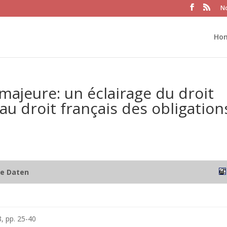
No
Ho
 majeure: un éclairage du droit
au droit français des obligation
he Daten
, pp. 25-40