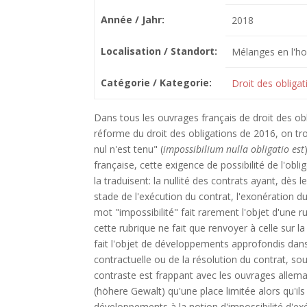
Année / Jahr:
2018
Localisation / Standort:
Mélanges en l'ho
Catégorie / Kategorie:
Droit des obligat
Dans tous les ouvrages français de droit des obl
réforme du droit des obligations de 2016, on trou
nul n'est tenu" (
impossibilium nulla obligatio est
française, cette exigence de possibilité de l'obli
la traduisent: la nullité des contrats ayant, dès 
stade de l'exécution du contrat, l'exonération d
mot "impossibilité" fait rarement l'objet d'une ru
cette rubrique ne fait que renvoyer à celle sur la
fait l'objet de développements approfondis dans 
contractuelle ou de la résolution du contrat, sou
contraste est frappant avec les ouvrages allema
(höhere Gewalt) qu'une place limitée alors qu'il
développements à la notion d'impossibilité d'exéc