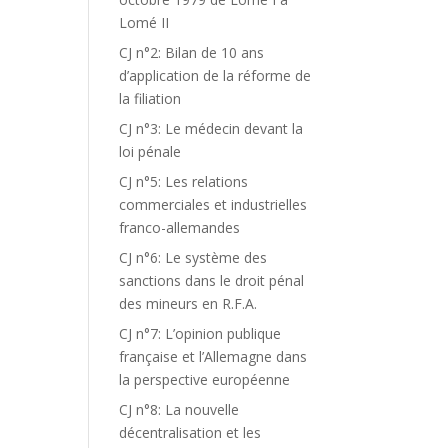
Lomé II
CJ n°2: Bilan de 10 ans
d’application de la réforme de
la filiation
CJ n°3: Le médecin devant la
loi pénale
CJ n°5: Les relations
commerciales et industrielles
franco-allemandes
CJ n°6: Le système des
sanctions dans le droit pénal
des mineurs en R.F.A.
CJ n°7: L’opinion publique
française et l’Allemagne dans
la perspective européenne
CJ n°8: La nouvelle
décentralisation et les