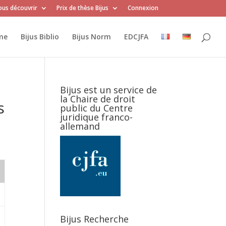
us découvrir
Prix de thèse Bijus
Connexion
me
Bijus Biblio
Bijus Norm
EDCJFA
Bijus est un service de
la Chaire de droit
s
public du Centre
juridique franco-
allemand
Bijus Recherche