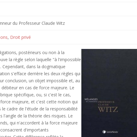
nneur du Professeur Claude Witz
ions
,
Droit privé
igations, postérieurs ou non à la
ve la règle selon laquelle "à l'impossible
). Cependant, dans la dogmatique
gation s'efface derrière les deux règles qui
leur conclusion, un objet impossible et, au
u débiteur en cas de force majeure. Le
brique spécifique, ou, si c'est le cas,
 force majeure, et c'est cette notion qui
le cadre de l'étude de la responsabilité
s l'angle de la théorie des risques. Le
nds, qui n'accordent à la force majeure
s consacrent d'importants
uter. Cette différence reflète la