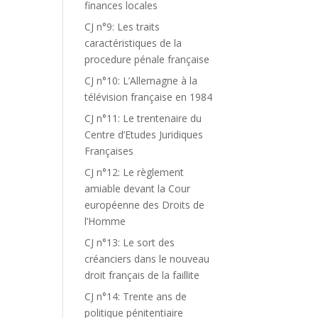
finances locales
CJ n°9: Les traits
caractéristiques de la
procedure pénale française
CJ n°10: L’Allemagne à la
télévision française en 1984
CJ n°11: Le trentenaire du
Centre d’Etudes Juridiques
Françaises
CJ n°12: Le règlement
amiable devant la Cour
européenne des Droits de
l’Homme
CJ n°13: Le sort des
créanciers dans le nouveau
droit français de la faillite
CJ n°14: Trente ans de
politique pénitentiaire