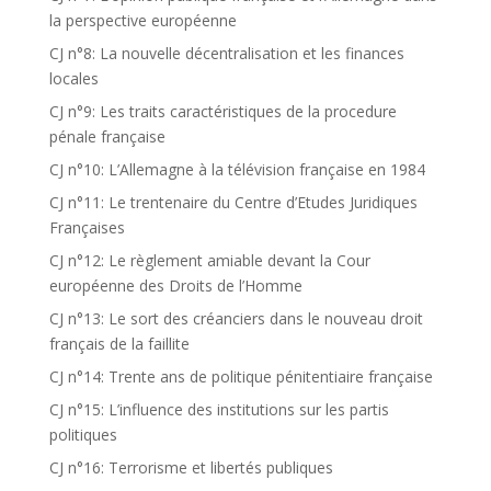
la perspective européenne
CJ n°8: La nouvelle décentralisation et les finances
locales
CJ n°9: Les traits caractéristiques de la procedure
pénale française
CJ n°10: L’Allemagne à la télévision française en 1984
CJ n°11: Le trentenaire du Centre d’Etudes Juridiques
Françaises
CJ n°12: Le règlement amiable devant la Cour
européenne des Droits de l’Homme
CJ n°13: Le sort des créanciers dans le nouveau droit
français de la faillite
CJ n°14: Trente ans de politique pénitentiaire française
CJ n°15: L’influence des institutions sur les partis
politiques
CJ n°16: Terrorisme et libertés publiques