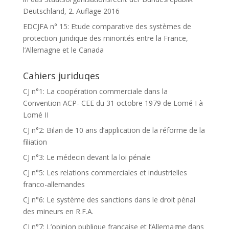
Deutschland, 2. Auflage 2016
EDCJFA n° 15: Etude comparative des systèmes de
protection juridique des minorités entre la France,
l’Allemagne et le Canada
Cahiers juriduqes
CJ n°1: La coopération commerciale dans la
Convention ACP- CEE du 31 octobre 1979 de Lomé I à
Lomé II
CJ n°2: Bilan de 10 ans d’application de la réforme de la
filiation
CJ n°3: Le médecin devant la loi pénale
CJ n°5: Les relations commerciales et industrielles
franco-allemandes
CJ n°6: Le système des sanctions dans le droit pénal
des mineurs en R.F.A.
CJ n°7: L’opinion publique française et l’Allemagne dans