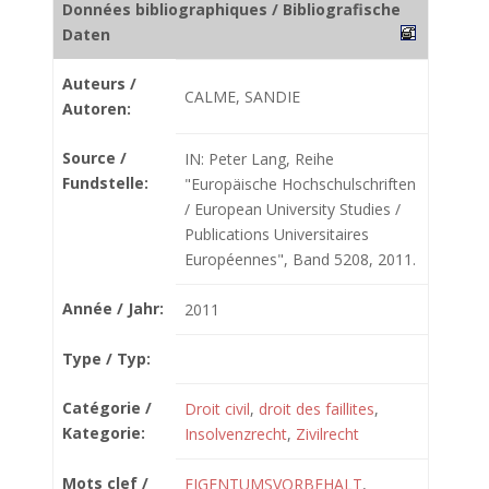
Données bibliographiques / Bibliografische
Daten
Auteurs /
CALME, SANDIE
Autoren:
Source /
IN: Peter Lang, Reihe
Fundstelle:
"Europäische Hochschulschriften
/ European University Studies /
Publications Universitaires
Européennes", Band 5208, 2011.
Année / Jahr:
2011
Type / Typ:
Catégorie /
Droit civil
,
droit des faillites
,
Kategorie:
Insolvenzrecht
,
Zivilrecht
Mots clef /
EIGENTUMSVORBEHALT
,