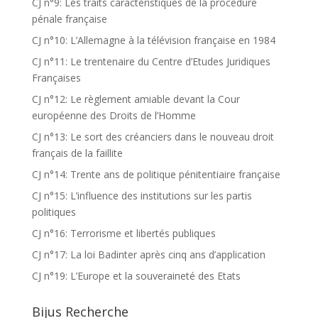
CJ n°9: Les traits caractéristiques de la procedure
pénale française
CJ n°10: L’Allemagne à la télévision française en 1984
CJ n°11: Le trentenaire du Centre d’Etudes Juridiques
Françaises
CJ n°12: Le règlement amiable devant la Cour
européenne des Droits de l’Homme
CJ n°13: Le sort des créanciers dans le nouveau droit
français de la faillite
CJ n°14: Trente ans de politique pénitentiaire française
CJ n°15: L’influence des institutions sur les partis
politiques
CJ n°16: Terrorisme et libertés publiques
CJ n°17: La loi Badinter après cinq ans d’application
CJ n°19: L’Europe et la souveraineté des Etats
Bijus Recherche